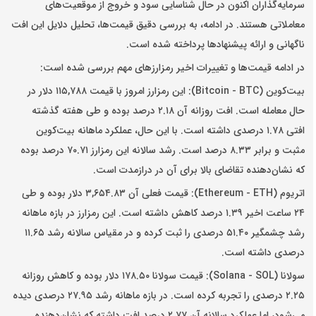
سرمایه‌گذاران اکنون در حال شناسایی سود و خروج از موقعیت‌های
معاملاتی هستند. در ادامه، به بررسی دقیق قیمت‌ها، تحلیل دلایل این افت
ناگهانی و ارائه پیشنهادها پرداخته شده است.
در ادامه قیمت‌ها و تغییرات اخیر رمزارزهای مهم بررسی شده است:
بیت‌کوین (Bitcoin - BTC): این رمزارز امروز با قیمت ۱۱۵,۷۸۸ دلار در
حال معامله است. افت روزانه آن ۲.۱۸ درصد بوده و طی هفته گذشته
افتی ۱.۷۸ درصدی داشته است. با این حال، عملکرد ماهانه بیت‌کوین
مثبت و برابر ۸.۳۳ درصد است. رشد سالانه این رمزارز ۷۰.۷۱ درصد بوده
که نشان‌دهنده تقاضای بالا برای آن در درازمدت است.
اتریوم (Ethereum - ETH): قیمت فعلی آن ۳,۶۵۴.۸۳ دلار بوده و طی
۲۴ ساعت اخیر ۱.۳۹ درصد کاهش داشته است. این رمزارز در بازه ماهانه
رشد چشمگیر ۵۱.۴۰ درصدی را ثبت کرده و در مقیاس سالانه رشد ۱۱.۶۵
درصدی داشته است.
سولانا (Solana - SOL): قیمت سولانا ۱۷۸.۵۰ دلار بوده و کاهش روزانه
۲.۲۵ درصدی را تجربه کرده است. در بازه ماهانه رشد ۲۷.۹۵ درصدی دیده
می‌شود، اما عملکرد سالانه آن ۲.۷۷ درصد افت داشته که نشان‌دهنده