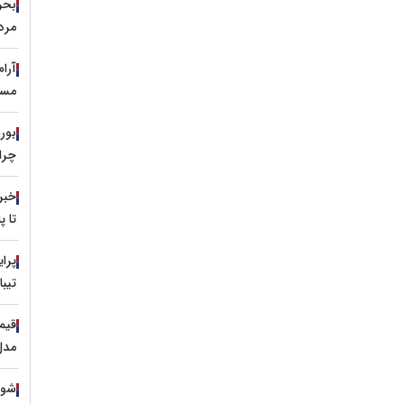
مرد
آرا
مسی
چرا 
خبر
تا 
تیبا
مدل ۱۳۹۹ با نرخ ۷۹۰ م