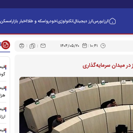
ارز
بورس
ارز دیجیتال
تکنولوژی
خودرو
سکه و طلا
اخبار بازار
مسکن
|
|
|
|
|
|
|
|
آ
۱۴۰۴/۰۵/۲۰
۱۰:۴۱
 در میدان سرمایه‌گذاری
گوش
هزار
ارزا