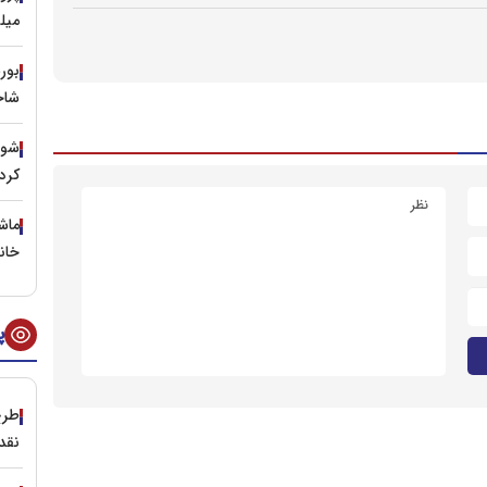
میل
شاخ
کرد؟
خان
پ
طرح
نقد