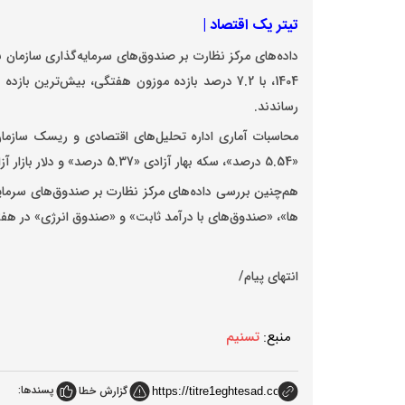
تیتر یک اقتصاد |
1404، با 7.2 درصد بازده موزون هفتگی، بیش‌ترین 
رساندند.
محاسبات آماری اداره تحلیل‌های اقتصادی و ریسک سازمان
«5.54 درصد»، سکه بهار آزادی «5.37 درصد» و دلار بازار آزاد «3.14 درصد» درصد بازده هفتگی به ثبت رسیده است.
هم‌چنین بررسی داده‌های مرکز نظارت بر صندوق‌های سرمای
ها»، «صندوق‌های با درآمد ثابت» و «صندوق انرژی» در هف
انتهای پیام/
منبع:
تسنیم
پسندها:
گزارش خطا