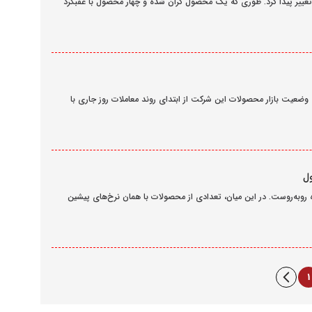
 امروز 22 اسفند 1403 در پنج محصول تغییر پیدا کرد. طوری که یک محصول گران شده و چهار محصول با عقبگرد
فند 1403 مشخص شد. طوری که وضعیت بازار محصولات این شرکت از ابتدای روند معاملات روز جاری با
درو امروز 19 اسفند 1403 با نوسان همراه روبه‌روست. در این میان، تعدادی از محصولات با همان نرخ‌های پیشین
1