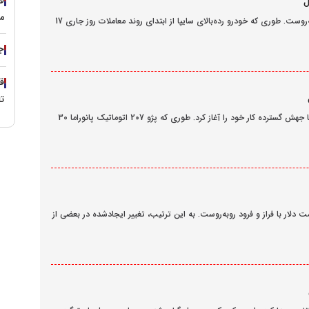
لا
م
قیمت محصولات سایپا امروز 26 اسفند 1403 همچنان با افزایش روبه‌روست. طوری که خودرو رده‌بالای سایپا از ابتدای روند معاملات روز جاری 17
جز
تا مدل
قیمت محصولات ایران خودرو امروز 25 اسفند 1403 در 10 محصول با جهش گسترده کار خود را آغاز کرد. طوری که پژو 207 اتوماتیک پانوراما 30
ت تاثیر نوسانات قیمت دلار با فراز و‌ فرود روبه‌روست. به این ترتیب، تغییر ایجاد‌شده در بعضی از