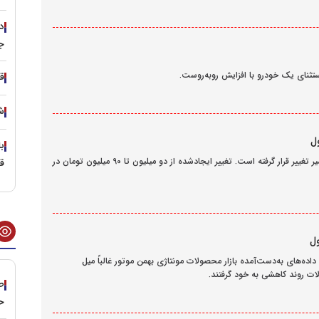
دل
ج
قی
شو
قیمت محصولات کرمان موتور امروز 20 فروردین 1404 بار دیگر در مسیر تغییر قرار گرفته است. تغییر ایجادشده از دو میلیون تا 90 میلیون تومان در
ق
 امروز 20 فروردین 1404 اعلام شد. طبق داده‌های به‌دست‌آمده بازار محصولات مونتاژی بهمن موتور غالباً میل
ات روند کاهشی به خود گرفتند.
طر
ح