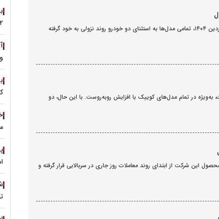
۲۲ مرداد 
قیمت محصولات ایران خودرو امروز در اولین روز بعد از تعطیلات فروردین ۱۴۰۴، تمامی مدل‌ها به استثنای دو خودرو روند نزولی به خود گرفته
آ
و
کل
د 1403 در تعدادی از محصولات، به‌ویژه در تمام مدل‌های کوییک با افزایش روبه‌روست. با این حال، دو
خ
م
اس
 امروز 26 اسفند 1403 اعلام شد. چهار محصول این شرکت از ابتدای روند معاملات روز جاری در سربالایی قرار گرفته و
تا ۲۸ ت