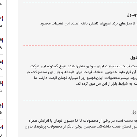
خ
عر
ن خودرو امروز 3 اردیبهشت 1404، در تعدادی از مدل‌های برند ام‌وی‌ام کاهش یافته است. این تغییرات محدود
م
۲.۸ تا ۵
غ
خودرو امروز 3 اردیبهشت 1404 اعلام شد. لیست قیمت محصولات ایران‌ خودرو نشان‌دهنده تنوع گسترده این شرکت
ط
 آن قرار دارد. همچنین اختلاف قیمت میان کارخانه و بازار این محصولات، در
کنار قیمت‌های اقتصادی از عوامل اصلی استقبال مشتریان به شمار می‌رود. بیشتر محصولات ایران‌خودرو زیر 1 میلیارد تومان قیمت‌ دارند، اما
ه شرایط بازار از این مرز عبور کرده‌اند.
ن
چ
ش
قیمت محصولات ایران خودرو امروز 30 فروردین 1404 بر اساس آمار به دست آمده در برخی از محصولات تا 18 میلیون تومان با افزایش همراه
ا دستی V1 و سورن پلاس دوگانه سوز کاهش قیمت داشته‌اند. همچنین برخی دیگر از محصولات پرطرفدار بدون
ر