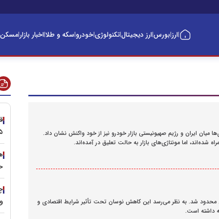
ارز
بورس
ارز دیجیتال
تکنولوژی
خودرو
سکه و طلا
اخبار بازار
مسکن
|
|
|
|
|
|
|
|
۹.۵ میلیارد، و
ا ادامه‌دار شدن درگیری‌ها میان ایران و رژیم صهیونیستی بازار خودرو نیز از خود واکنش نشان داد.
ه‌اند، اما مونتاژی‌های بازار به حالت تعلیق در آمده‌اند.
ه
ح
چر
وجو
ا در ۱۷ اردیبهشت ۱۴۰۴ تنها به چند مدل محدود شد. به نظر می‌رسد این کاهش نوسان تحت تأثیر شرایط اقتصادی و
ه داشته است.