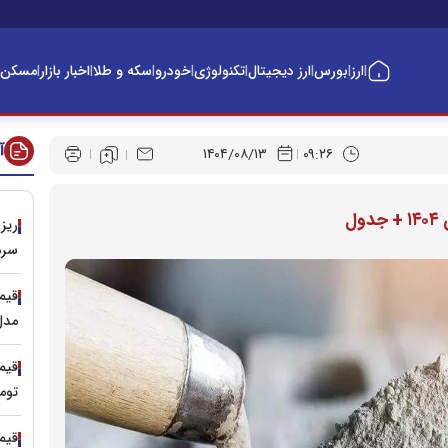
ارز
بورس
ارز دیجیتال
تکنولوژی
خودرو
سکه و طلا
اخبار بازار
مسکن
|
|
|
|
|
|
|
|
آ
۱۴۰۴/۰۸/۱۳
۰۹:۲۶
سرم
مدل‌های ۱۵۰ 
توم