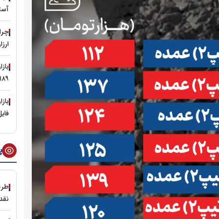
آست
ارز
۱۸۹ هزار تومان عقب نشس
باز
فای
پ
طرح
نقد