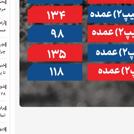
مرد
آرا
مسی
چرا 
خبر
تا 
۲۸ تیر ۱۴۰۵
تیبا
لایو