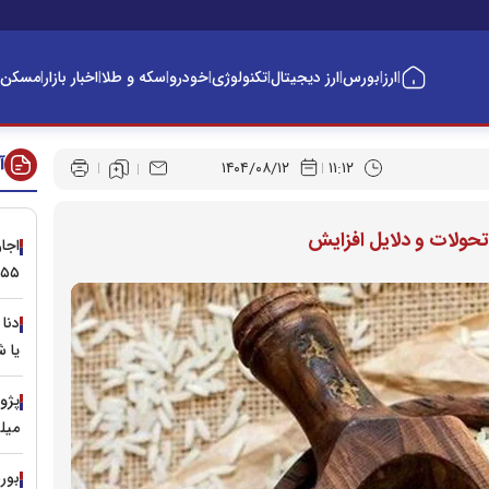
ارز
بورس
ارز دیجیتال
تکنولوژی
خودرو
سکه و طلا
اخبار بازار
مسکن
|
|
|
|
|
|
|
|
آ
۱۴۰۴/۰۸/۱۲
۱۱:۱۲
تحولات و دلایل افزایش
۵۵ میلیون تومان
یا 
میل