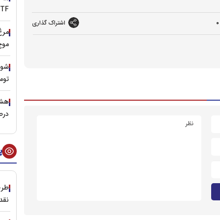
ETFها، سیگنال صعود تازه با
0
اشتراک گذاری
موج
شوک 
توم
درص
پ
طرح
نقد