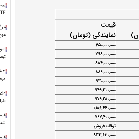
ETFها، سیگنال صعود تازه با
قیمت
ان)
نمایندگی (تومان)
موج
650,000,000
شوک 
798,000,000
توم
884,000,000
889,000,000
درص
930,000,000
949,300,000
979,280,000
افز
1,186,440,000
797,400,000
شد 
توقف فروش
833,630,000