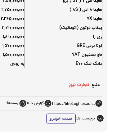
هایما اس 7 ( S7 ) پرو
2,510,000,000
هایما 8 اس ( 8S )
2,750,000,000
هایما 7X
2,365,000,000
پیکاپ فوتون (اتوماتیک)
3,040,000,000
ری را
1,890,000,000
لونا برقی GRE
1,570,000,000
فاو بستیون NAT
1,500,000,000
دانگ فنگ E70
به زودی
منبع:
تجارت نیوز
پسندها:
گزارش خطا
برچسب ها:
قیمت خودرو