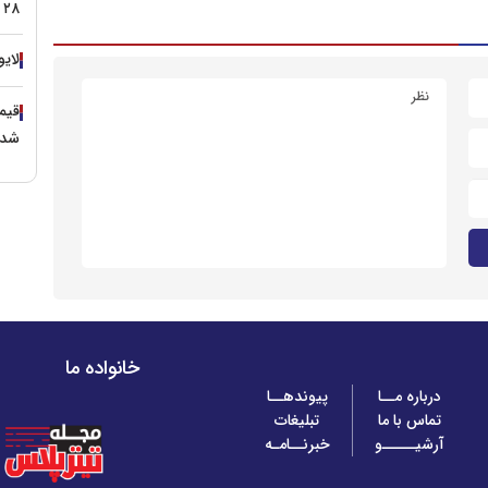
۲۸ تیر ۱۴۰۵
لایو
شد؟
خانواده ما
درباره مــا
پیوندهــا
تماس با ما
تبلیغات
آرشیـــــو
خبرنــامـه