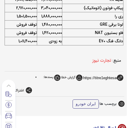
پیکاپ فوتون (اتوماتیک)
3,040,000,000
2,970,000,000
ری را
1,888,000,000
1,501,500,000
لونا برقی GRE
1,480,000,000
توقف فروش
فاو بستیون NAT
1,420,000,000
توقف فروش
دانگ فنگ E70
به زودی
1,011,400,000
منبع:
تجارت نیوز
پسندها:
0
گزارش خطا
اشتراک گذاری
برچسب ها:
ایران خودرو