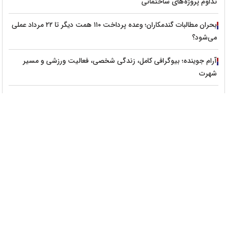
تداوم پروژه‌های ساختمانی
بحران مطالبات گندمکاران؛ وعده پرداخت ۱۱۰ همت دیگر تا ۲۲ مرداد عملی
می‌شود؟
آرام جوینده؛ بیوگرافی کامل، زندگی شخصی، فعالیت ورزشی و مسیر
شهرت
بورس امروز ۳ مرداد ۱۴۰۵؛ رشد ۳۰ هزار واحدی شاخص کل چرا دوام
نیاورد؟
خبر خوش برای گندمکاران یا وعده‌ای دیگر؟ بخشی از مطالبات تا پایان
هفته پرداخت می‌شود
پراید ۷۵۰ میلیون تومانی؛ خرید پراید کارکرده منطقی‌تر است یا تیبا؟
لایو دیتا چیست؟ اطلاعاتی که همین حالا دنیا را تکان می‌دهد!
شوک قیمت میوه در تهران/جدول قیمت عمده میوه از ۲۲ تا ۲۸ تیر ۱۴۰۵