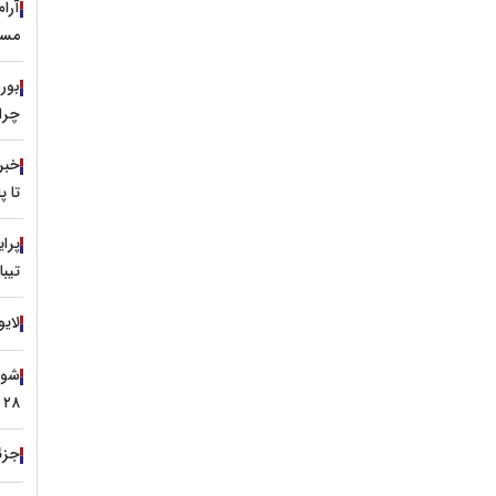
آرا
مسی
چرا 
خبر
تا 
تیبا
لایو
۲۸ تیر ۱۴۰۵
جزئی