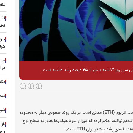
عقب
نخو
چرا
شبا
در ا
دلار
قیمت
شوک ت
به نقل از رمزارز نیوز، بر اساس داده‌های جدید گلس‌نود، قیمت اتریوم (ETH) ممکن است در یک روند صعودی دیگر به محدوده
د تحقق‌نیافته، اعلام کرده که میزان سود هولدر‌ها هنوز به سطح اوج
و ق