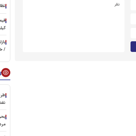
نظا
کیل
باز
/ خر
پ
طرح
نقد
مرد