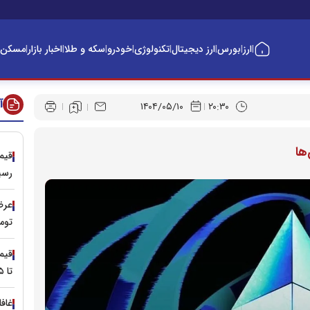
ارز
بورس
ارز دیجیتال
تکنولوژی
خودرو
سکه و طلا
اخبار بازار
مسکن
|
|
|
|
|
|
|
|
آ
۱۴۰۴/۰۵/۱۰
۲۰:۳۰
ها
رسی
عرضه
توم
تا ۳.۵ میلیون تومان
غافل