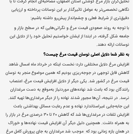
تحلیل‌گران بازار مرغ گوشتی استان اصفهان، مصاحبه‌ای انجام گرفت تا با
نگاهی تخصصی‌تر به عوامل تاثیرگذار بر این نوسانات پرداخته و ارزیابی
دقیق‌تری از شرایط فعلی و چشم‌انداز پیش‌رو داشته باشیم:
با توجه به روند صعودی قیمت مرغ و نگرانی‌هایی که در سطح بازار و
جامعه شکل گرفته، در ابتدا از ایشان خواستیم تحلیل خود را از دلایل این
نوسانات ارائه ده
ن
د
.
به نظر شما دلایل اصلی نوسان قیمت مرغ چیست؟
افزایش مرغ دلایل مختلفی دا
رد؛
نخست اینکه در خرداد ماه امسال شاهد
کاهش قابل توجهی در جوجه‌ریزی بودیم که همین موضوع منجر به نوسان
قیمت مرغ در کشور شد. یکی دیگر از دلایل افزایش قیمت مرغ، اعتصاب
رانندگان بود که باعث شد نهاده‌های موردنیاز به‌موقع به دست مرغداران
نرسد. در نتیجه، آن‌ها مجبور شدند نهاده را از دیگر مرغداری‌ها تهیه کنند.
این جابه‌جایی غیراستاندارد نهاده و عدم رعایت مسائل بهداشتی باعث
افزایش تلفات در مرغداری‌ها شد که کاهش ۲۰ تا ۳۰ درصدی مرغ در بازار را
به همراه داشت. همچنین دلیل دیگر آن افزایش قیمت نهاده‌ها و خوراک
در همان بازه زمانی بود که موجب شد مرغداران به جای پرورش کامل مرغ