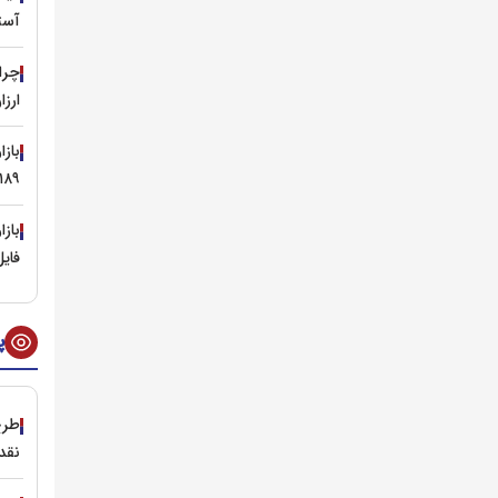
آست
ارز
۱۸۹ هزار تومان عقب نشس
باز
فای
پ
طرح
نقد