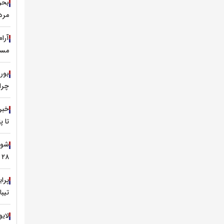
مرد
آرا
مسی
چرا 
خبر
تا 
۲۸ تیر ۱۴۰۵
تیبا
لایو