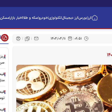
ارز
بورس
ارز دیجیتال
تکنولوژی
خودرو
سکه و طلا
اخبار بازار
مسکن
|
|
|
|
|
|
|
|
آ
۱۴۰۴/۰۴/۱۱
۰۹:۵۱
سرم
مدل‌های ۱۵۰ 
توم