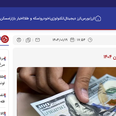
ارز
بورس
ارز دیجیتال
تکنولوژی
خودرو
سکه و طلا
اخبار بازار
مسکن
|
|
|
|
|
|
|
|
آ
۱۴۰۴/۰۱/۱۹
۱۷:۵۴
مرغد
مرغ
اون
قله ۵.۵ میلیونی را فتح 
کال