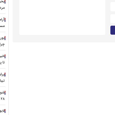
مرد
آرا
مسی
چرا 
خبر
تا 
تیبا
۲۸ تیر ۱۴۰۵
لایو