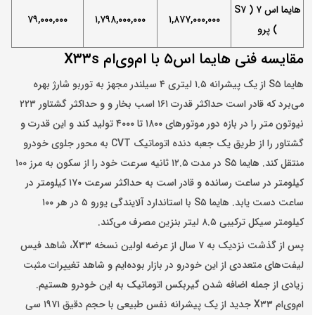
هایما اس ۷ ( S۷
۷۹
,۰۰۰,۰۰۰
۱,۷۹۸,۰۰۰,۰۰۰
۱,۸۷۷,۰۰۰,۰۰۰
) پرو
مقایسه فنی هایما اس۵ با ام‌وی‌ام X۳۳s
هایما S۵ از یک پیشرانه ۱.۵ لیتری ۴ سیلندر مجهز به توربو شارژ بهره
می‌برد که قادر است حداکثر قدرت ۱۶۱ اسب بخار و و حداکثر گشتاور ۲۲۳
نیوتون متر را در بازه دور موتورهای ۱۸۰۰ تا ۴۰۰۰ تولید کند و این قدرت و
گشتاور را از طریق یک جعبه دنده اتوماتیک CVT به محور جلوی خودرو
منتقل کند. هایما S۵ در مدت ۱۲.۵ ثانیه سرعت خود را از سکون به مرز ۱۰۰
کیلومتر در ساعت رسانده و قادر است به حداکثر سرعت ۱۷۰ کیلومتر در
ساعت دست یابد. هایما S۵ با استاندارد آلایندگی یورو ۵ در هر ۱۰۰
کیلومتر سیکل ترکیبی ۸.۵ لیتر بنزین مصرف می‌کند.
پس از گذشت نزدیک به ۷ سال از عرضه اولین نسخه X۳۳، شاهد فیس
لیفت‌های متعددی از این خودرو در بازار بوده‌ایم و شاهد تغییرات مثبت
زیادی از جمله اضافه شدن گیربکس اتوماتیک به این خودرو هستیم.
ام‌وی‌ام X۳۳ جدید از یک پیشرانه نفس طبیعی با حجم دقیق ۱۹۷۱ سی