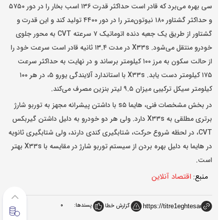
سی بهره می‌برد که قادر است حداکثر قدرت ۱۳۶ اسب بخار را در دور ۵۷۵۰
و حداکثر گشتاور ۱۸۰ نیوتون‌متر را در دور ۴۴۰۰ تولید کند و این قدرت و
گشتاور از طریق یک جعبه دنده اتوماتیک ۷ سرعته CVT به محور جلوی
خودرو منتقل می‌شود. X۳۳s در مدت ۱۳.۴ ثانیه قادر است سرعت خود را
از حالت سکون به مرز ۱۰۰ کیلومتر برساند و در نهایت به حداکثر سرعت
۱۷۵ کیلومتر دست یابد. X۳۳s با استاندارد آلایندگی یورو ۵، در هر ۱۰۰
کیلومتر سیکل ترکیبی میزان ۹.۵ لیتر بنزین مصرف می‌کند.
در بخش مشخصات فنی، هایما s۵ با داشتن پیشرانه‌ مجهز به توربو شارژ
برتری مطلقی به X۳۳s دارد. ولی هر دو خودرو به دلیل داشتن گیربکس
CVT، در لحظه شروع حرکت، شتابگیری کندی دارند، ولی شتابگیری ثانویه
در هایما به دلیل بهره بردن از سیستم توربو شارژ در مقایسه با X۳۳s بهتر
است.
منبع:
اقتصاد آنلاین
پسندها:
0
گزارش خطا