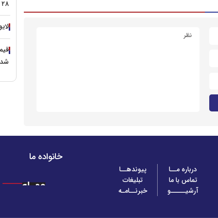
۲۸ تیر ۱۴۰۵
لایو
شد؟
خانواده ما
درباره مــا
پیوندهــا
تماس با ما
تبلیغات
آرشیـــــو
خبرنــامـه