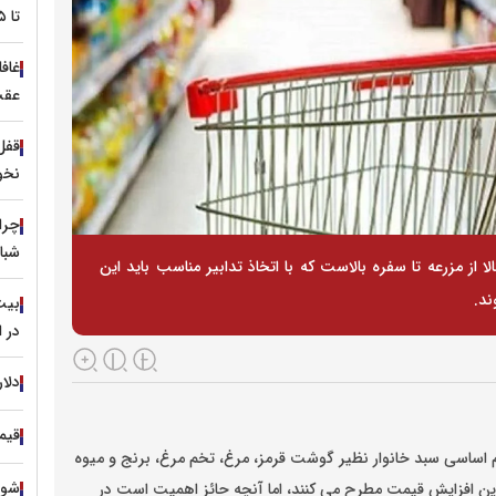
تا ۳.۵ میلیون تومان
غافل
عقب
نخو
چرا
شبا
ا از مزرعه تا سفره بالاست که با اتخاذ تدابیر مناسب باید این
ند.
در ا
دلار
قیمت
 اساسی سبد خانوار نظیر گوشت قرمز، مرغ، تخم مرغ، برنج و میوه
شوک ت
ی این افزایش قیمت مطرح می کنند، اما آنچه حائز اهمیت است در