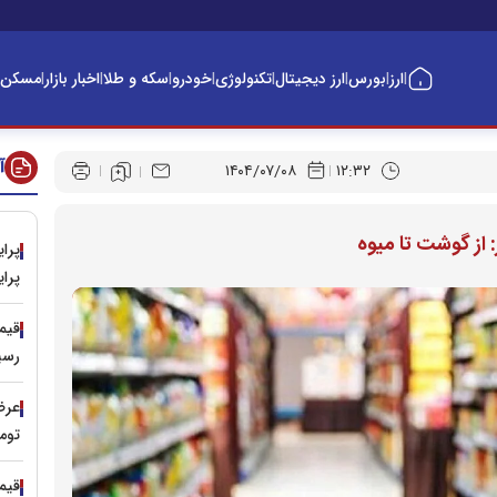
ارز
بورس
ارز دیجیتال
تکنولوژی
خودرو
سکه و طلا
اخبار بازار
مسکن
|
|
|
|
|
|
|
|
آ
۱۴۰۴/۰۷/۰۸
۱۲:۳۲
 از گوشت تا میوه
پراید 
رسی
عرضه
توم