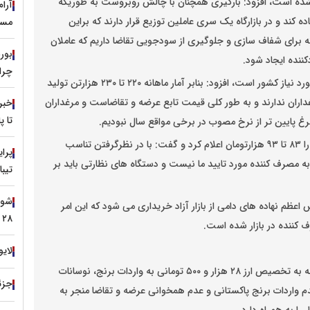
یع شده است، افزود: بارگیری همچنان با چالش روبروست به طوریکه
آرا
ده کند و در بازارگاه یک سری عاملین توزیع قرار دارند که براین
مسی
که برای شفاف سازی و جلوگیری از سودجویی تقاضا داریم که عاملان
ننده ایجاد شود‌.
چرا 
اسداله نژاد بیان اینکه سالانه ۲ میلیون و ۵۰۰ هزارتن مرغ مورد نیاز کشور است، افزود: بنابر آمار ماهانه ۲۲۰ تا ۲۳۰ هزارتن تولید
غداران ندارند و به طور کلی قیمت تابع عرضه و تقاضاست و مرغداران
خبر
تا 
 پایین تر از نرخ مصوب در برخی مواقع سال نبودیم.
مدیرعامل اتحادیه مرغداران گوشتی قیمت هرکیلو مرغ گرم را ۸۳ تا ۹۳ هزارتومان اعلام کرد و گفت: با در نظرگرفتن تناسب
م، فروش بالاتر از ۱۳۰ تا ۱۳۵ هزارتومان به مصرف کننده مورد تایید ما نیست و دستگاه های نظارتی باید بر
تیبا
اعظم نهاده های دامی از بازار آزاد خریداری می شود که این امر
۲۸ تیر ۱۴۰۵
 کننده در بازار شده است.
لایو
رضا کنگری رئیس اتحادیه بنکداران مواد غذایی گفت: با توجه به تخصیص ارز ۲۸ هزار و ۵۰۰ تومانی به واردات برنج، نوسانات
جزئی
 واردات برنج پاکستانی و عدم همخوانی عرضه و تقاضا منجر به