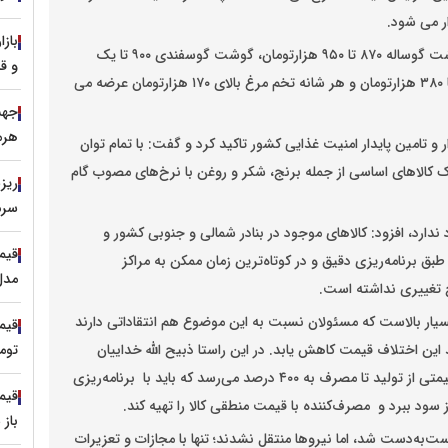
ر می شود.
گزارش های میدانی حاکی از آن است که قیمت هرکیلو گوشت گوساله ۸۷۰ تا ۹۵۰ هزارتومان، گوشت گوسفندی ۹۰۰ تا یک
و ق
میلیون تومان، مرغ ۱۵۰ تا ۱۷۰ هزارتومان، برنج کیفی ۳۲۰ تا ۳۸۰ هزارتومان و هر شانه تخم مرغ بالای ۱۷۰ هزارتومان عرضه می
هرمز طلا
ر و تامین پایدار امنیت غذایی کشور تاکید کرد و گفت: با تمام توان
رک کالاهای اساسی از جمله برنج، شکر و روغن با نرخ‌های مصوب گام
سرم
 ندارد، افزود: کالاهای موجود در بنادر شمالی و جنوبی کشور و
بق برنامه‌ریزی دقیق و در کوتاه‌ترین زمان ممکن به مراکز
مدل‌های ۱۵۰ 
 تغییری نداشته است.
بسیار بالاست که مسئولان نسبت به این موضوع هم انتقاداتی دارند
توم
این اختلاف قیمت کاهش یابد. در این راستا ذبیح اللّه خداییان
رئیس بازرسی کل کشور گفت: در برخی کالاها، این شکاف قیمتی از تولید تا مصرف به ۴۰۰ درصد می‌رسد که باید با برنامه‌ریزی
ود ببرد و مصرف‌کننده با قیمت منطقی کالا را تهیه کند.
باز
ه‌دست شد، اما نیروها منتقل نشدند؛ تنها با مجازات و تعزیرات