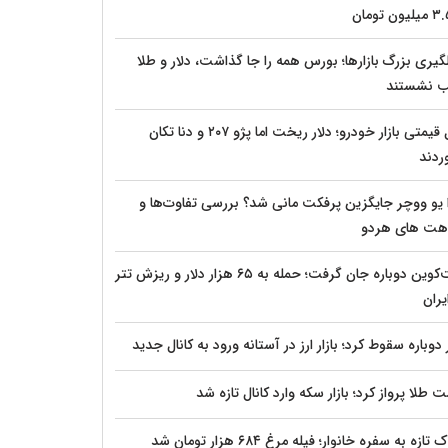
گیری بزرگ بازارها؛ بورس همه را جا گذاشت، دلار و طلا
 نشستند
قفل قیمتی بازار خودرو؛ دلار ریخت اما پژو ۲۰۷ و دنا تکان
ردند
 یو ووچر جایگزین پرفکت مانی شد؟ بررسی تفاوت‌ها و
هت های هردو
بیت‌کوین دوباره جان گرفت؛ حمله به ۶۵ هزار دلار و ریزش تتر
یران
 دوباره سقوط کرد؛ بازار ارز در آستانه ورود به کانال جدید
 طلا پرواز کرد؛ بازار سکه وارد کانال تازه شد
ازه به سفره خانوار؛ فیله مرغ ۶۸۴ هزار تومان شد