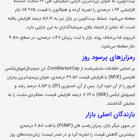
بیت‌کوین، به عنوان بزرگ‌ترین دارایی دیجیتال، طی ۲۴ ساعت گذشته
افزایشی ۰.۹۴ درصدی را تجربه کرده و هم‌اکنون با قیمت ۱۱۶.۹۷۵ دلار
معامله می‌شود. تسلط بیت‌کوین بر بازار نیز به ۵۷.۶۱ درصد افزایش یافته
است، که نشان از اعتماد بالای سرمایه‌گذاران به این دارایی دارد.
اتریوم، اما برخلاف روند بازار با ثبت ریزش ۰.۴۷ درصدی، در سطح ۴.۵۱۰
دلار معامله می‌شود.
رمزارز‌های پرسود روز
بر اساس اطلاعات منتشرشده از CoinMarketCap، ارز دیجیتال‌ام‌وای‌ایکس
فایننس (MYX) با افزایش قیمت ۳۹.۵۲ درصدی، عنوان پرسودترین رمزارز
امروز را از آن خود کرد. پس از آن، استوری (IP) با ۸.۵۳ درصد رشد و
ایمیوتبل ایکس (IMX) با ۷.۷۹ درصد افزایش قیمت، عملکردی مثبت را به
نمایش گذاشتند.
بازندگان اصلی بازار
در سوی دیگر بازار، رمزارز پامپ فان (PUMP) با افت ۶.۵۸ درصدی
بیشترین کاهش قیمت را تجربه کرد و در صدر لیست زیان‌دیده‌های روز