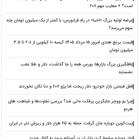
است؟ + معایب مهم ۲۰۷
عرضه اولیه بزرگ «احیا» در راه فرابورس؛ با کمتر از یک میلیون تومان چند
سهم می‌رسد؟
قیمت برنج هندی امروز ۱۵ مرداد ۱۴۰۵؛ کیسه ۱۰ کیلویی از ۲.۸ تا ۳.۵
میلیون تومان
غافلگیری بزرگ بازارها؛ بورس همه را جا گذاشت، دلار و طلا عقب
نشستند
قفل قیمتی بازار خودرو؛ دلار ریخت اما پژو ۲۰۷ و دنا تکان نخوردند
چرا یو ووچر جایگزین پرفکت مانی شد؟ بررسی تفاوت‌ها و شباهت های
هردو
بیت‌کوین دوباره جان گرفت؛ حمله به ۶۵ هزار دلار و ریزش تتر در ایران
دلار دوباره سقوط کرد؛ بازار ارز در آستانه ورود به کانال جدید