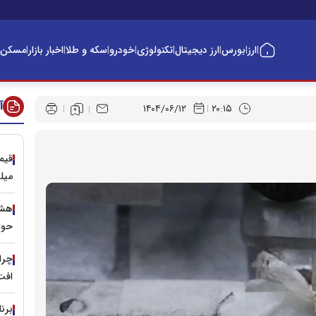
ارز
بورس
ارز دیجیتال
تکنولوژی
خودرو
سکه و طلا
اخبار بازار
مسکن
|
|
|
|
|
|
|
|
آ
۱۴۰۴/۰۶/۱۲
۲۰:۱۵
میلیا
هشد
حوا
چرا
افت ۳۰ درصدی ق