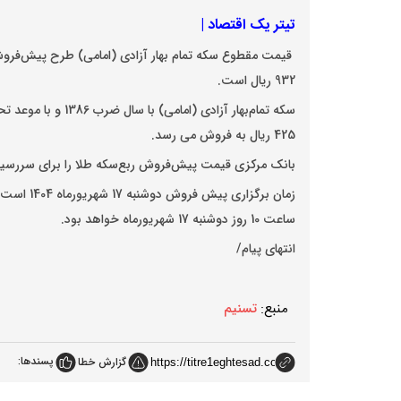
تیتر یک اقتصاد |
قیمت مقطوع
سکه تمام بهار آزادی
932 ریال است.
425 ریال به فروش می رسد.
بانک مرکزی قیمت پیش‌فروش ربع‌سکه طلا را برای سررسید مذکور، 257 میلیون و758 هزار و 617 ریال ا
ساعت 10 روز دوشنبه 17 شهریورماه خواهد بود.
انتهای پیام/
منبع:
تسنیم
پسندها:
گزارش خطا