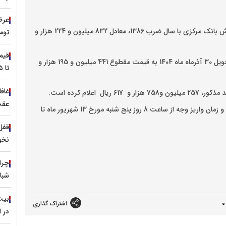
عرضه
(امامی) طرح پیش‌فروش بانک مرکزی با سال ضرب 1386، معادل 832 میلیون و 224 هزار و
توم
سکه تمام‌بهار آزادی (امامی) با سال ضرب 1386 و با موعد تحویل 30 آذرماه ماه 1404 به قیمت مقطوع 441 میلیون و 195 هزار و
تا ۳.۵ میلیون تومان
غافل
علام کرده است.
عقب
زمان برگزاری پیش فروش دوشنبه 17 شهریورماه 1404 است و زمان واریز وجه از ساعت 8 روز پنج شنبه مورخ 13 شهریور ماه تا
نخو
چرا
شبا
0
اشتراک گذاری
در ا