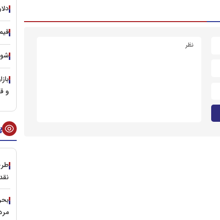
دلار
قیمت
شوک ت
و ق
پ
طرح
نقد
مرد