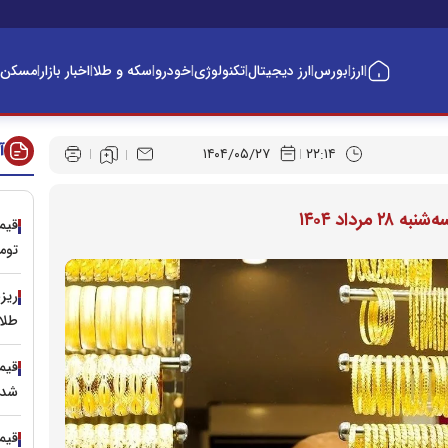
ارز
بورس
ارز دیجیتال
تکنولوژی
خودرو
سکه و طلا
اخبار بازار
مسکن
|
|
|
|
|
|
|
|
آ
۱۴۰۴/۰۵/۲۷
۲۲:۱۴
داد ۱۴۰۴
توم
طلا 
شد