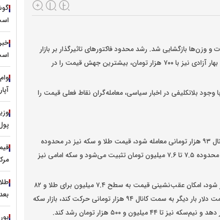
گوش
است
خبر 
و وزن‌ها بازگشایی شد. رشد محدود فاکتورهای تاثیرگذار بر بازار
است
طلا، قیمت سکه امامی را در کانال ۸۴ میلیونی نشاند و سکه بهار آزادی نیز با ۷۰۰ هزار تومان، بیشترین جهش قیمت را در
وام
آپا
با وجود بلاتکلیفی در اخبار سیاسی، معامله‌گران نقاط فعلی قیمت را
وزی
پول
کارشناسان اعتقاد دارند اگر دلار در میانه هفته همچنان در کانال ۹۳ هزار تومانی معامله شود، قیمت طلا و سکه نیز در محدوده
فعلی نوسان خواهد داشت. در این سناریو، طلای ۱۸ عیار در محدوده ۷.۵ تا ۷.۶ میلیون تومان تثبیت می‌شود و سکه امامی نیز
مرکز مبا
در مقابل، اگر خبر مثبت سیاسی یا کاهش قیمت دلار منتشر شود، امکان عقب‌نشینی قیمت به سطح ۷.۴ میلیون برای طلا و ۸۲
بعدی ۴۵۰۰ 
میلیون تومان برای سکه امامی وجود دارد. در صورتی که قیمت دلار بار دیگر به سمت کانال ۹۴ هزار تومانی حرکت کند، بازار سکه