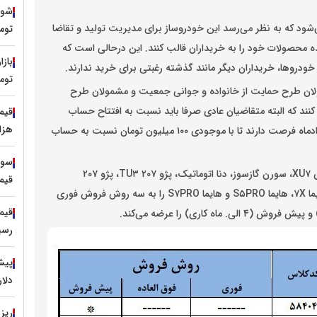
ود که به نظر می‌رسد این خودروساز برای مدیریت تولید و تقاضا
توم
حصولات خود را به خریداران قالب کنند. این درحالی است که
خودرو‌ها، خریداران دیگر مانند گذشته رغبتی برای خرید ندارند.
توم
مولان طرح حمایت از خانواده و جوانی جمعیت و مشمولان طرح
نند که البته متقاضیان عادی صرفا باید نسبت به افتتاح حساب
هزار
وکالتی اقدام کنند و از ۴ مردادماه تا پایان روز پنج‌شنبه ۹ مردادماه فرصت دارند تا با موجودی ۱۰۰ میلیون تومان نسبت به حساب
ایران‌خودرو دراین طرح، ۱۱ محصول خود ازجمله سورن پلاس XU۷، سورن گازسوز، دنا اتوماتیک، پژو ۲۰۷ TU۳، پژو ۲۰۷
قیمت
اتوماتیک سقف فلزی، تارا دستی و اتوماتیک، رانا پلاس، هایما ۷X، هایما S۵PRO و هایما S۷PRO را به سه روش فروش فوری
رسید
دلار را