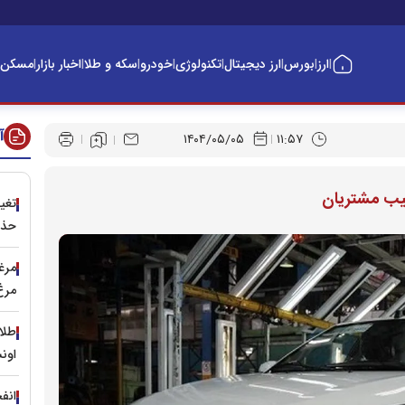
ارز
بورس
ارز دیجیتال
تکنولوژی
خودرو
سکه و طلا
اخبار بازار
مسکن
|
|
|
|
|
|
|
|
آ
۱۴۰۴/۰۵/۰۵
۱۱:۵۷
 جیب مشتریان
حذف
مرغد
مرغ
اون