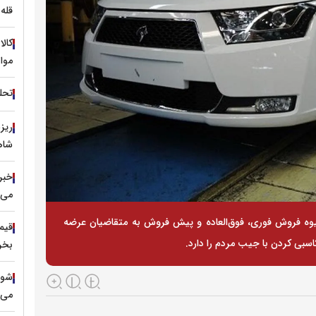
قله ۵.۵ میلیونی را فتح 
کال
موا
تحل
شاه
خبر 
می‌ی
وه فروش فوری، فوق‌العاده و پیش فروش به متقاضیان عرضه
سبی کردن با جیب مردم را دارد.
بخری
می‌