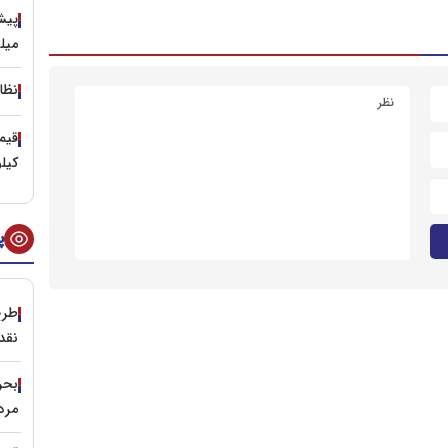
میل
نظا
کیل
پ
طرح
نقد
مرد