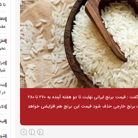
تا ۳.۵ میلیون تومان
غافل
عقب
نخو
چرا
شبا
در ا
عضو انجمن تولیدکنندگان و تأمین کنندگان برنج ایران گفت : قیمت برنج ایرانی نهایت تا دو هفته آینده به ۲۷۰ تا ۲۸۰
دلار
ات برنج خارجی حذف شود قیمت این برنج هم افزایشی خواهد
قیمت
شوک ت