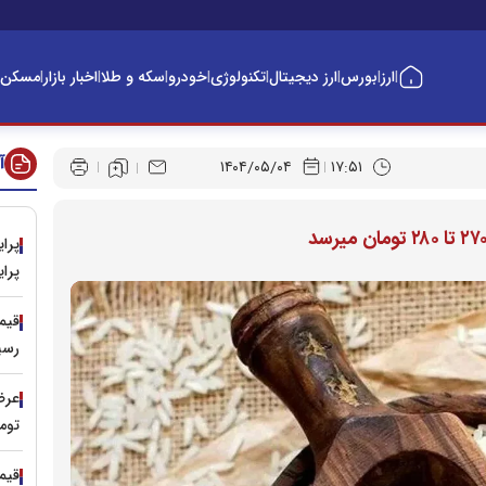
ارز
بورس
ارز دیجیتال
تکنولوژی
خودرو
سکه و طلا
اخبار بازار
مسکن
|
|
|
|
|
|
|
|
آ
۱۴۰۴/۰۵/۰۴
۱۷:۵۱
پراید 
رسی
عرضه
توم